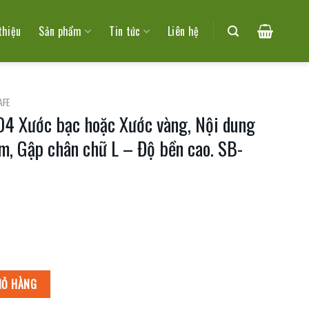
thiệu
Sản phẩm
Tin tức
Liên hệ
AFE
04 Xước bạc hoặc Xước vàng, Nội dung
cm, Gập chân chữ L – Độ bền cao. SB-
Xước vàng, Nội dung khắc Laser, size 5*7cm, Gập chân chữ L - Độ bền cao. SB-P
IỎ HÀNG