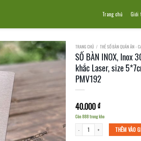
Trang chủ
Giới 
TRANG CHỦ
/
THẺ SỐ BÀN QUÁN ĂN - C
SỐ BÀN INOX, Inox 3
khắc Laser, size 5*7
PMV192
40.000
₫
Còn 888 trong kho
SỐ BÀN INOX, Inox 304 Xước bạc hoặc 
THÊM VÀO G