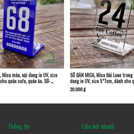
 Mica màu, nội dung in UV, size
SỐ BÀN MICA, Mica Đài Loan trong
cho quán cafe, quán ăn. SB-
dung in UV, size 5*7cm, dành cho q
quán ăn. SB-PMV190
20.000
₫
Thông tin
Liên kết nhanh