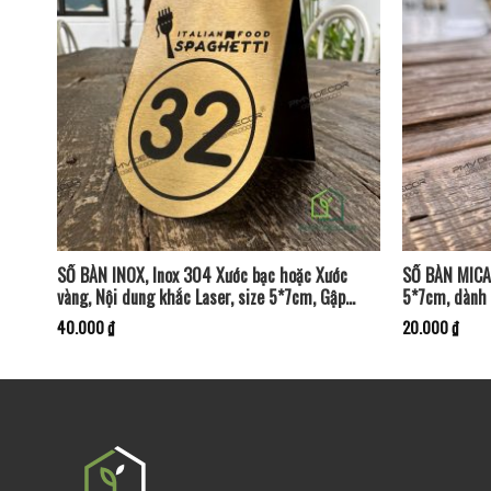
SỐ BÀN INOX, Inox 304 Xước bạc hoặc Xước
SỐ BÀN MICA,
vàng, Nội dung khắc Laser, size 5*7cm, Gập
5*7cm, dành 
chân chữ A – Độ bền cao. SB-PMV193
PMV194
40.000
₫
20.000
₫