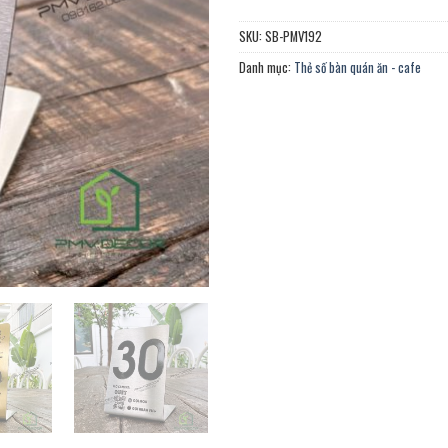
SKU:
SB-PMV192
Danh mục:
Thẻ số bàn quán ăn - cafe