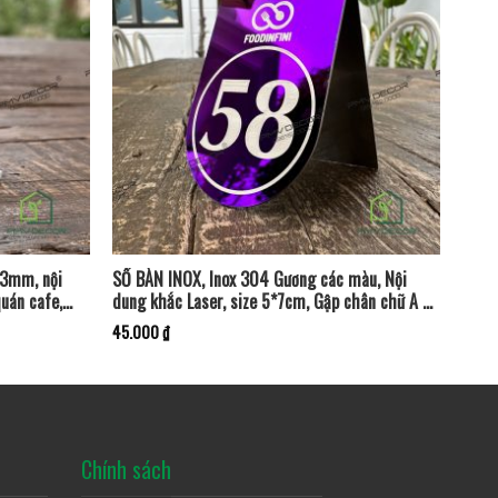
 3mm, nội
SỐ BÀN INOX, Inox 304 Gương các màu, Nội
uán cafe,
dung khắc Laser, size 5*7cm, Gập chân chữ A –
Độ bền cao. SB-PMV195
45.000
₫
Chính sách