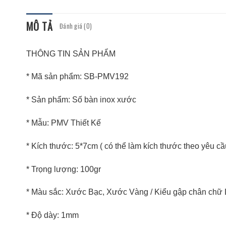
MÔ TẢ
Đánh giá (0)
THÔNG TIN SẢN PHẨM
* Mã sản phẩm: SB-PMV192
* Sản phẩm: Số bàn inox xước
* Mẫu: PMV Thiết Kế
* Kích thước: 5*7cm ( có thể làm kích thước theo yêu cầ
* Trọng lượng: 100gr
* Màu sắc: Xước Bạc, Xước Vàng / Kiểu gập chân chữ 
* Độ dày: 1mm