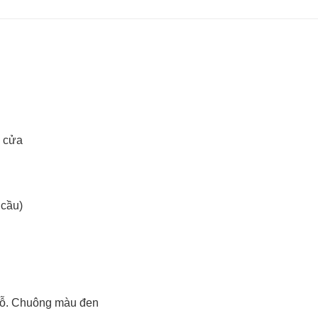
g cửa
 cầu)
gỗ. Chuông màu đen