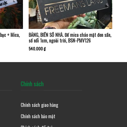
bạc + Mica,
BẢNG, BIỂN SỐ NHÀ. Đế mica cháo mặt đen sần,
số nổi 1cm, ngoài trời, BSN-PMV126
540.000
₫
Chính sách
Chính sách giao hàng
Chính sách bảo mật