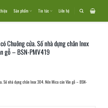
thiệu
Sản phẩm
Tin tức
Liên hệ
ó Chuông cửa. Số nhà dựng chân Inox
Vân gỗ – BSN-PMV419
. Số nhà dựng chân Inox 304. Nền Mica cán Vân gỗ – BSN-