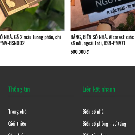
Ố NHÀ. Gỗ 2 màu tương phản, chi
BẢNG, BIỂN SỐ NHÀ. Alcorest xước 
, PMV-BSN002
số nổi, ngoài trời, BSN-PMV71
500.000
₫
Thông tin
Liên kết nhanh
Trang chủ
Biển số nhà
Giới thiệu
Biển số phòng - số tầng