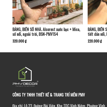
rest
BẢNG, BIỂN SỐ NHÀ. Alcorest xước bạc + Mica,
BẢNG, BIỂN S
2
số nổi, ngoài trời, BSN-PMV154
tiết dán nổi
320.000
₫
220.000
₫
CÔNG TY TNHH THIẾT KẾ & TRANG TRÍ MỀM PMV
Địa chỉ: Lô 23, Đường Bùi Viện, Khu TDC Vĩnh Niệm, Phường Vĩnh