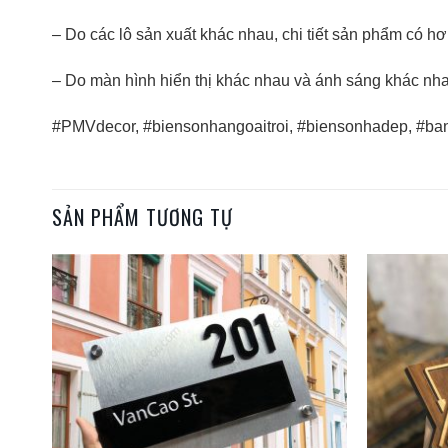
– Do các lô sản xuất khác nhau, chi tiết sản phẩm có h
– Do màn hình hiển thị khác nhau và ánh sáng khác nh
#PMVdecor, #biensonhangoaitroi, #biensonhadep, #b
SẢN PHẨM TƯƠNG TỰ