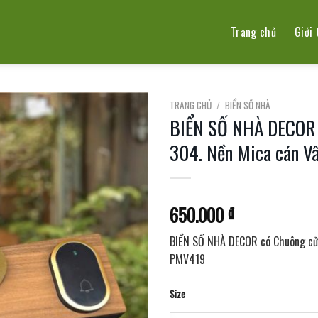
Trang chủ
Giới 
TRANG CHỦ
/
BIỂN SỐ NHÀ
BIỂN SỐ NHÀ DECOR c
304. Nền Mica cán 
650.000
₫
BIỂN SỐ NHÀ DECOR có Chuông cửa
PMV419
Size