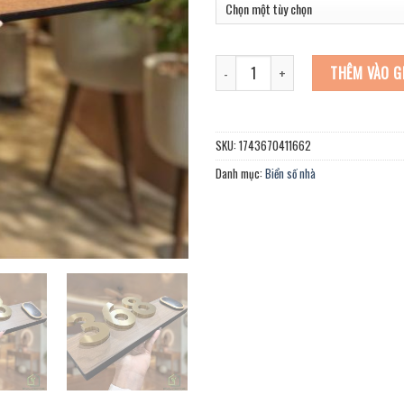
BIỂN SỐ NHÀ DECOR có Chuông cửa. S
THÊM VÀO G
SKU:
1743670411662
Danh mục:
Biển số nhà