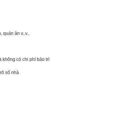
 quán ăn v..v..
à không có chi phí bảo trì
 rõ số nhà