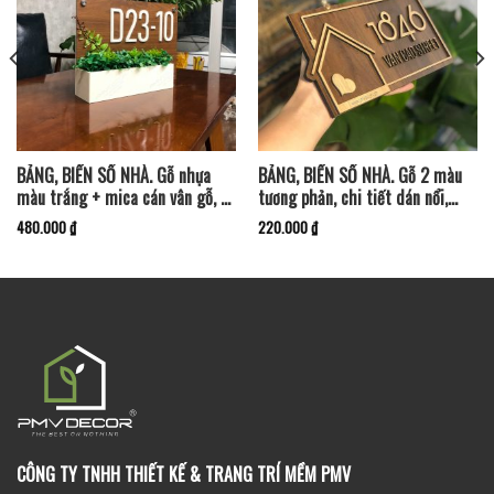
BẢNG, BIỂN SỐ NHÀ. Gỗ nhựa
BẢNG, BIỂN SỐ NHÀ. Gỗ 2 màu
màu trắng + mica cán vân gỗ, có
tương phản, chi tiết dán nổi,
khay để trồng cây, có sẵn hoa
PMV-BSN002
480.000
₫
220.000
₫
giả, ngoài trời. BSN-PMV185
CÔNG TY TNHH THIẾT KẾ & TRANG TRÍ MỀM PMV