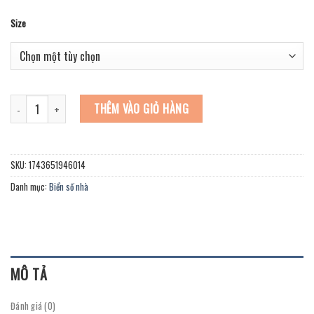
Size
BIỂN SỐ NHÀ CÓ HÌNH LÁ CỜ VIỆT NAM. Nền Xanh dương, Nội dung Alu Vàng Gươ
THÊM VÀO GIỎ HÀNG
SKU:
1743651946014
Danh mục:
Biển số nhà
MÔ TẢ
Đánh giá (0)