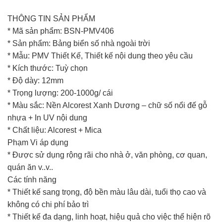
THÔNG TIN SẢN PHẨM
* Mã sản phẩm: BSN-PMV406
* Sản phẩm: Bảng biển số nhà ngoài trời
* Mẫu: PMV Thiết Kế, Thiết kế nội dung theo yêu cầu
* Kích thước: Tuỳ chọn
* Độ dày: 12mm
* Trọng lượng: 200-1000g/ cái
* Màu sắc: Nền Alcorest Xanh Dương – chữ số nổi đế gỗ
nhựa + In UV nội dung
* Chất liệu: Alcorest + Mica
Phạm Vi áp dụng
* Được sử dụng rộng rãi cho nhà ở, văn phòng, cơ quan,
quán ăn v..v..
Các tính năng
* Thiết kế sang trọng, độ bền màu lâu dài, tuổi thọ cao và
không có chi phí bảo trì
* Thiết kế đa dạng, linh hoạt, hiệu quả cho việc thể hiện rõ