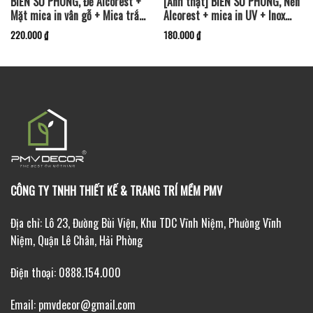
BIỂN SỐ PHÒNG, Đế Alcorest +
[Ảnh thật] BIỂN SỐ PHÒNG, Nền
Mặt mica in vân gỗ + Mica trắng
Alcorest + mica in UV + Inox
sữa, số nổi – BSP-PMV77
xước bạc, BSP-PMV68
220.000
₫
180.000
₫
CÔNG TY TNHH THIẾT KẾ & TRANG TRÍ MỀM PMV
Địa chỉ: Lô 23, Đường Bùi Viện, Khu TDC Vĩnh Niệm, Phường Vĩnh
Niệm, Quận Lê Chân, Hải Phòng
Điện thoại: 0888.154.000
Email: pmvdecor@gmail.com