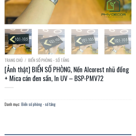
TRANG CHỦ
/
BIỂN SỐ PHÒNG - SỐ TẦNG
[Ảnh thật] BIỂN SỐ PHÒNG, Nền Alcorest nhũ đồng
+ Mica cán đen sần, In UV – BSP-PMV72
Danh mục:
Biển số phòng - số tầng