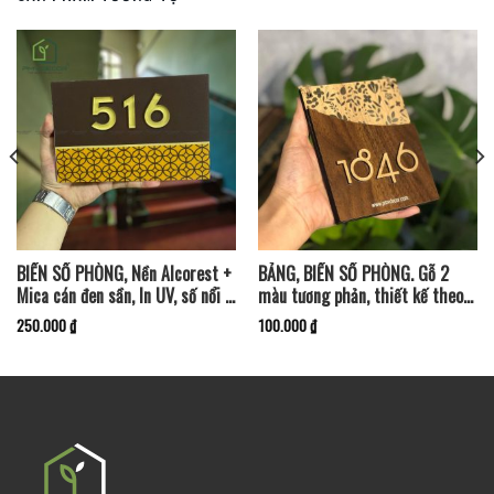
BIỂN SỐ PHÒNG, Nền Alcorest +
BẢNG, BIỂN SỐ PHÒNG. Gỗ 2
Mica cán đen sần, In UV, số nổi –
màu tương phản, thiết kế theo
BSP-PMV73
yêu cầu. BSP-PMV38
250.000
₫
100.000
₫