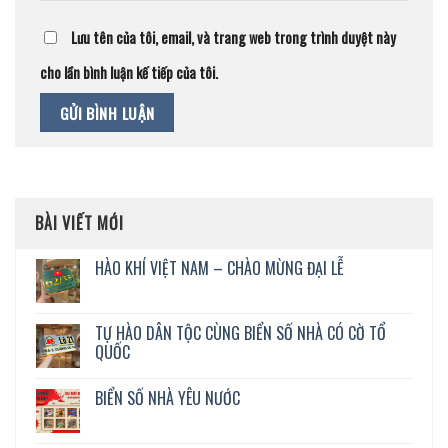
Lưu tên của tôi, email, và trang web trong trình duyệt này
cho lần bình luận kế tiếp của tôi.
BÀI VIẾT MỚI
HÀO KHÍ VIỆT NAM – CHÀO MỪNG ĐẠI LỄ
TỰ HÀO DÂN TỘC CÙNG BIỂN SỐ NHÀ CÓ CỜ TỔ
QUỐC
BIỂN SỐ NHÀ YÊU NƯỚC