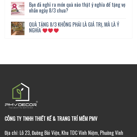
Bạn đã nghĩ ra món quà nào thật ý nghĩa để tặng vợ
nhân ngày 8/3 chưa?
QUÀ TẶNG 8/3 KHÔNG PHẢI LÀ GIÁ TRỊ, MÀ LÀ Ý
NGHĨA
CÔNG TY TNHH THIẾT KẾ & TRANG TRÍ MỀM PMV
Địa chỉ: Lô 23, Đường Bùi Viện, Khu TDC Vĩnh Niệm, Phường Vĩnh