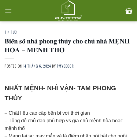
Skip
to
content
TIN TỨC
𝐁𝐢𝐞̂̉𝐧 𝐬𝐨̂́ 𝐧𝐡𝐚̀ 𝐩𝐡𝐨𝐧𝐠 𝐭𝐡𝐮̉𝐲 𝐜𝐡𝐨 𝐜𝐡𝐮̉ 𝐧𝐡𝐚̀ 𝐌𝐄̣̂𝐍𝐇
𝐇𝐎̉𝐀 – 𝐌𝐄̣̂𝐍𝐇 𝐓𝐇𝐎̂̉
POSTED ON
14 THÁNG 6, 2024
BY
PMVDECOR
NHẤT MỆNH- NHÌ VẬN- TAM PHONG
THỦY
– Chất liệu cao cấp bền bỉ với thời gian
– Tông đỏ chủ đạo phù hợp vs gia chủ mệnh hỏa hoặc
mệnh thổ
– Mang lại sự may mắn và là điểm nhấn nổi bật cho ngôi