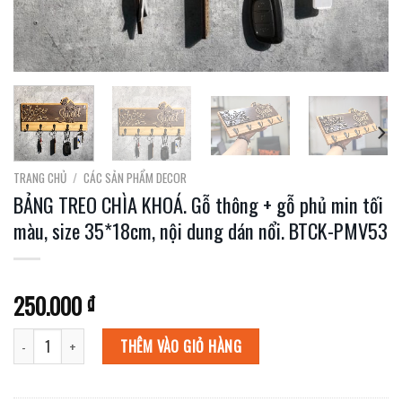
TRANG CHỦ
/
CÁC SẢN PHẨM DECOR
BẢNG TREO CHÌA KHOÁ. Gỗ thông + gỗ phủ min tối
màu, size 35*18cm, nội dung dán nổi. BTCK-PMV53
250.000
₫
BẢNG TREO CHÌA KHOÁ. Gỗ thông + gỗ phủ min tối màu, size 35*18cm, nội dun
THÊM VÀO GIỎ HÀNG