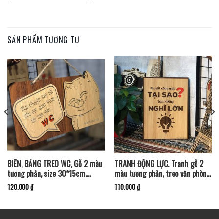
SẢN PHẨM TƯƠNG TỰ
BIỂN, BẢNG TREO WC, Gỗ 2 màu
TRANH ĐỘNG LỰC. Tranh gỗ 2
tương phản, size 30*15cm.
màu tương phản, treo văn phòng
BWC-PMV2
tạo động lực làm việc. TDL-
120.000
₫
110.000
₫
PMV32