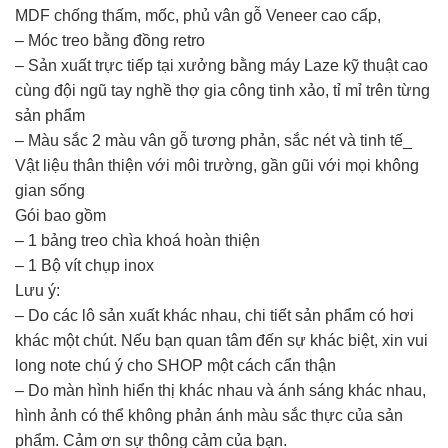
MDF chống thấm, mốc, phủ vân gỗ Veneer cao cấp,
– Móc treo bằng đồng retro
– Sản xuất trực tiếp tại xưởng bằng máy Laze kỹ thuật cao
cùng đội ngũ tay nghề thợ gia công tinh xảo, tỉ mỉ trên từng
sản phẩm
– Màu sắc 2 màu vân gỗ tương phản, sắc nét và tinh tế_
Vật liệu thân thiện với môi trường, gần gũi với mọi không
gian sống
Gói bao gồm
– 1 bảng treo chìa khoá hoàn thiện
– 1 Bộ vít chụp inox
Lưu ý:
– Do các lô sản xuất khác nhau, chi tiết sản phẩm có hơi
khác một chút. Nếu bạn quan tâm đến sự khác biệt, xin vui
long note chú ý cho SHOP một cách cẩn thận
– Do màn hình hiển thị khác nhau và ánh sáng khác nhau,
hình ảnh có thể không phản ánh màu sắc thực của sản
phẩm. Cảm ơn sự thông cảm của bạn.